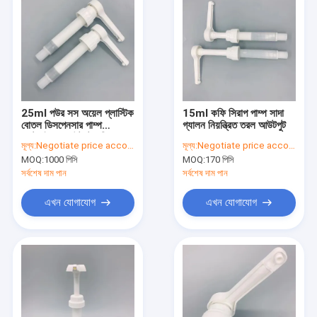
25ml পউর সস অয়েল প্লাস্টিক
15ml কফি সিরাপ পাম্প সাদা
বোতল ডিসপেনসার পাম্প
গ্যালন নিয়ন্ত্রিত তরল আউটপুট
কাস্টমাইজড আউটপুট পরিমাণ
মূল্য:
Negotiate price according to order quantity
মূল্য:
Negotiate price according to order quantity
MOQ:
1000 পিসি
MOQ:
170 পিসি
সর্বশেষ দাম পান
সর্বশেষ দাম পান
এখন যোগাযোগ
এখন যোগাযোগ
বাড়ি
পণ্য
আমাদের সম্পর্কে