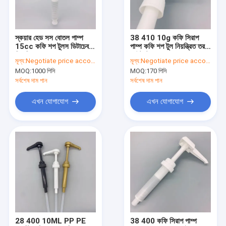
আমাদের সাথে যোগাযোগ করুন
স্কয়ার হেড সস বোতল পাম্প
38 410 10g কফি সিরাপ
15cc কফি শপ টুলস ডিটাচেবল
পাম্প কফি শপ টুল নিয়ন্ত্রিত তরল
প্লাস্টিক সিরাপ পাম্প
ক্লিনিং
আউটপুট
মূল্য:
Negotiate price according to order quantity
মূল্য:
Negotiate price according to order quantity
MOQ:
1000 পিসি
MOQ:
170 পিসি
কফি সিরাপ পাম্প
সর্বশেষ দাম পান
সর্বশেষ দাম পান
সিরাপ ডিসপেনসার পাম্প
এখন যোগাযোগ
এখন যোগাযোগ
পিপি এয়ারলেস বোতল
এক্রাইলিক এয়ারলেস বোতল
পিপি প্লাস্টিকের জার
প্লাস্টিকের পাম্প মাথা
প্লাস্টিকের বোতল ড্রপার
28 400 10ML PP PE
38 400 কফি সিরাপ পাম্প