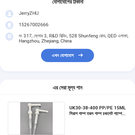
যোগাযোগের ঠিকানা
JerryZHU
15267002666
নং 317, ফ্লোর 3, R&D বিল্ডিং, 528 Shunfeng রোড, QED এলাকা,
Hangzhou, Zhejiang, China
এখন যোগাযোগ
এর সেরা মূল্য পান
UK30-38-400 PP/PE 15ML
সিরাপ পাম্প তরল পাম্প চকলেট পাম্পের
পরিমাণ