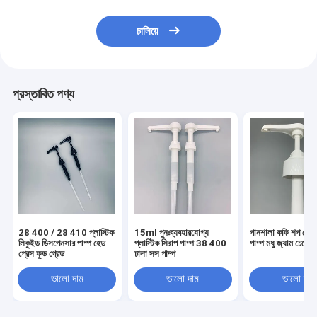
চালিয়ে
প্রস্তাবিত পণ্য
28 400 / 28 410 প্লাস্টিক
15ml পুনঃব্যবহারযোগ্য
পানশালা কফি শপ বোত
লিকুইড ডিসপেনসার পাম্প হেড
প্লাস্টিক সিরাপ পাম্প 38 400
পাম্প মধু জ্যাম চেপে জ
প্রেস ফুড গ্রেড
ঢালা সস পাম্প
ভালো দাম
ভালো দাম
ভালো দাম