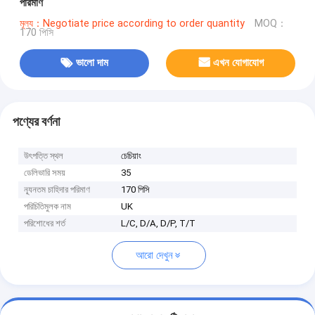
পরিমাণ
মূল্য：Negotiate price according to order quantity
MOQ：
170 পিসি
ভালো দাম
এখন যোগাযোগ
পণ্যের বর্ণনা
উৎপত্তি স্থল
চেচিয়াং
ডেলিভারি সময়
35
ন্যূনতম চাহিদার পরিমাণ
170 পিসি
পরিচিতিমুলক নাম
UK
পরিশোধের শর্ত
L/C, D/A, D/P, T/T
আরো দেখুন