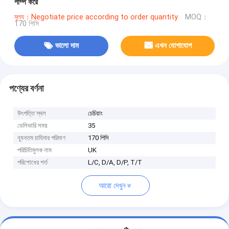
পাম্প করে
মূল্য：Negotiate price according to order quantity
MOQ：
170 পিসি
ভালো দাম
এখন যোগাযোগ
পণ্যের বর্ণনা
উৎপত্তি স্থল
চেচিয়াং
ডেলিভারি সময়
35
ন্যূনতম চাহিদার পরিমাণ
170 পিসি
পরিচিতিমুলক নাম
UK
পরিশোধের শর্ত
L/C, D/A, D/P, T/T
আরো দেখুন