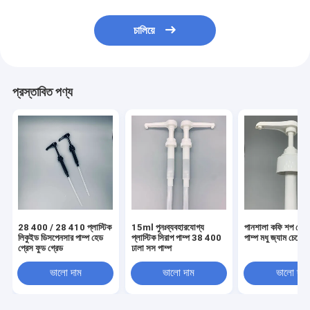
চালিয়ে
প্রস্তাবিত পণ্য
28 400 / 28 410 প্লাস্টিক
15ml পুনঃব্যবহারযোগ্য
পানশালা কফি শপ বোত
লিকুইড ডিসপেনসার পাম্প হেড
প্লাস্টিক সিরাপ পাম্প 38 400
পাম্প মধু জ্যাম চেপে জ
প্রেস ফুড গ্রেড
ঢালা সস পাম্প
ভালো দাম
ভালো দাম
ভালো দাম