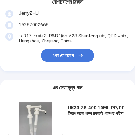
যোগাযোগের ঠিকানা
JerryZHU
15267002666
নং 317, ফ্লোর 3, R&D বিল্ডিং, 528 Shunfeng রোড, QED এলাকা,
Hangzhou, Zhejiang, China
এখন যোগাযোগ
এর সেরা মূল্য পান
UK30-38-400 10ML PP/PE
সিরাপ তরল পাম্প চকলেট পাম্পের পরিমাণ
পাম্প করে